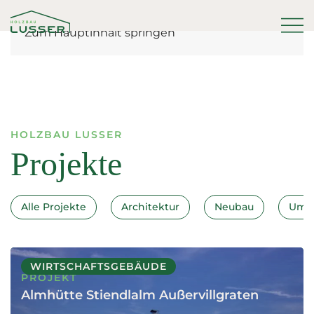
Zum Hauptinhalt springen
HOLZBAU LUSSER
Projekte
Alle Projekte
Architektur
Neubau
Umb
WIRTSCHAFTSGEBÄUDE
PROJEKT
Almhütte Stiendlalm Außervillgraten