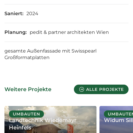
Saniert:
2024
Planung:
pedit & partner architekten Wien
gesamte Außenfassade mit Swisspearl
Großformatplatten
Weitere Projekte
ALLE PROJEKTE
PROJEKT
PROJEKT
UMBAUTEN
UMBAUTE
Landtechnik Wiedemayr
Widum Sil
Heinfels