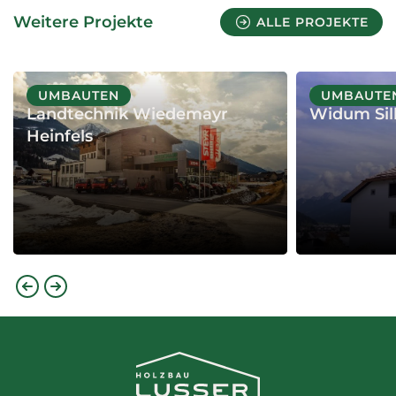
Weitere Projekte
ALLE PROJEKTE
PROJEKT
PROJEKT
UMBAUTEN
UMBAUTE
Landtechnik Wiedemayr
Widum Sil
Heinfels