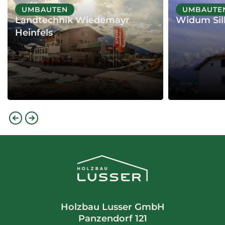
PROJEKT
PROJEKT
UMBAUTEN
UMBAUTE
Landtechnik Wiedemayr
Widum Sil
Heinfels
Holzbau Lusser GmbH
Panzendorf 121